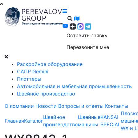
Оставить заявку
Перезвоните мне
Раскройное оборудование
САПР Gemini
Плоттеры
Автомобильная и мебельная промышленность
Швейное производство
О компании
Новости
Вопросы и ответы
Контакты
Плоск
Швейное
Швейные
KANSAI
Главная
Каталог
машин
производство
машины
SPECIAL
WX и L