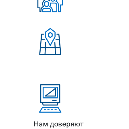
Более 500 довольных
клиентов
Присутствие в странах:
Россия, Узбекистан,
Казахстан, Кыргызстан,
Армения
Выполнено проектов: Более 100 проекто
Нам доверяют