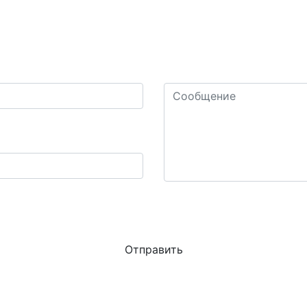
Обратная связь
Ваш комментарий или воп
Сколько будет четыре
Конфиденциальность - Условия использования
 актуальную информацию о действующих специальных 