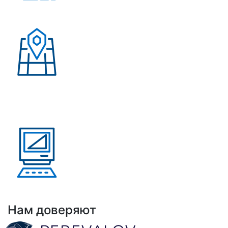
Более 500 довольных
клиентов
Присутствие в странах:
Россия, Узбекистан,
Казахстан, Кыргызстан,
Армения
Выполнено проектов: Более 100 проектов
внедрения АНРК
Нам доверяют