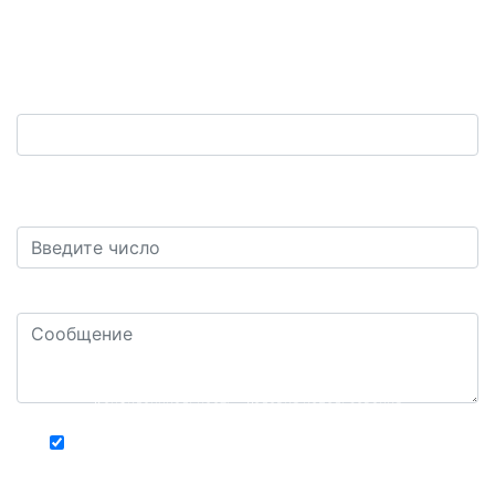
Обратная связь
Ваш телефон:
*
Защита от автоматических сообщений. Сколько
будет восемь плюс семь?
*
Ваш комментарий или вопрос: *
Конфиденциальность - Условия использования
Хочу получать актуальную информацию о
действующих специальных акциях и скидках