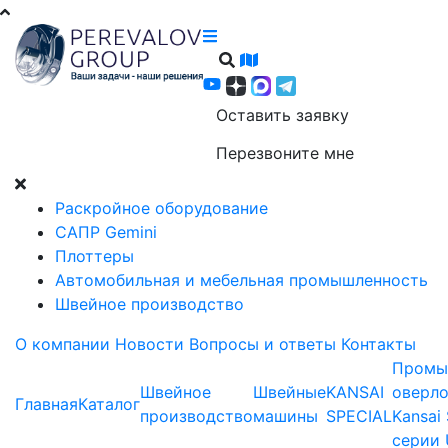
Оставить заявку
Перезвоните мне
Раскройное оборудование
САПР Gemini
Плоттеры
Автомобильная и мебельная промышленность
Швейное производство
О компании
Новости
Вопросы и ответы
Контакты
Промы
Швейное
Швейные
KANSAI
оверл
Главная
Каталог
производство
машины
SPECIAL
Kansai 
серии