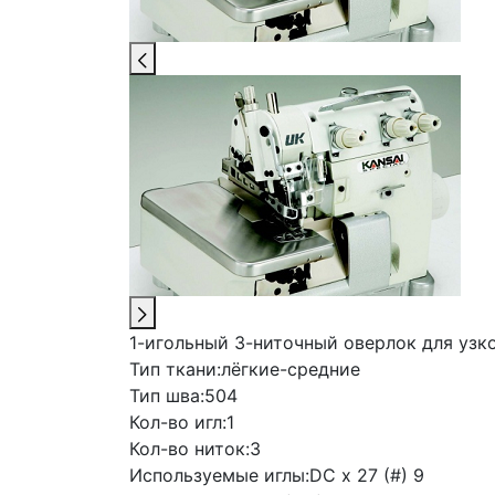
1-игольный 3-ниточный оверлок для узко
Тип ткани:
лёгкие-средние
Тип шва:
504
Кол-во игл:
1
Кол-во ниток:
3
Используемые иглы:
DC x 27 (#) 9