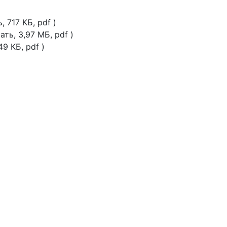
, 717 КБ, pdf )
ать, 3,97 МБ, pdf )
49 КБ, pdf )
Почему «Перевалов»?