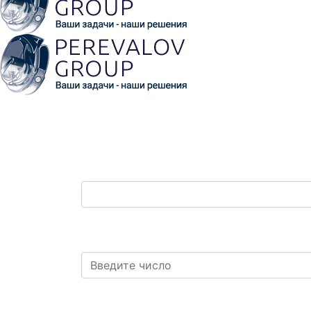
Ваш телефон:
*
Защита от автоматических сообщений. 
плюс девять?
*