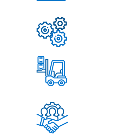
Свыше 50 моделей
приборов
Надежные механизмы
Постоянное обновление
ассортимента
Помощь в решении