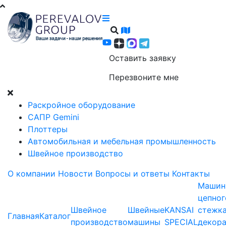
Оставить заявку
Перезвоните мне
Раскройное оборудование
САПР Gemini
Плоттеры
Автомобильная и мебельная промышленность
Швейное производство
О компании
Новости
Вопросы и ответы
Контакты
Машин
цепног
Швейное
Швейные
KANSAI
стежка
Главная
Каталог
производство
машины
SPECIAL
декор