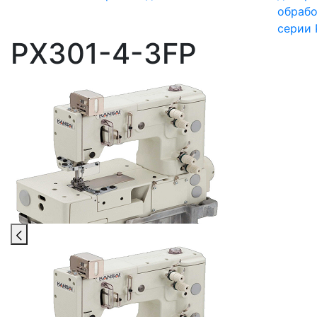
обрабо
серии 
PX301-4-3FP