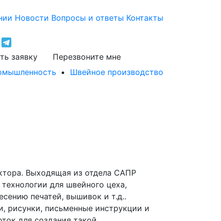
нии
Новости
Вопросы и ответы
Контакты
ть заявку
Перезвоните мне
ромышленность
Швейное производство
уктора. Выходящая из отдела САПР
 технологии для швейного цеха,
сению печатей, вышивок и т.д..
и, рисунки, письменные инструкции и
оток для создания такой