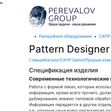
Раскройное оборудование
САПР 
Pattern Designer
Главная
Каталог
САПР Gemini
Прорыв комп
Спецификация изделия
Современные технологические 
Работа с формой лекал, которые исполь
информация, кроме всего прочего, долж
дублирования, влажно тепловой обработк
Информация передается в другие отделы
т.п., которые чаще всего редактирует т