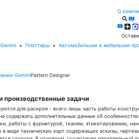
О компа
Остави
Gemini
Плоттеры
Автомобильная и мебельная п
ании Gemini
Pattern Designer
и производственные задачи
зуются для раскроя - всего лишь часть работы констр
на содержать дополнительные данные об особенностях
и, работы с фурнитурой, тканям, этикетированию, нане
 в виде технических карт содержащих эскизы, чертеж
ретья сторона. В основном, существует параллельный п