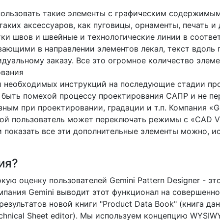
пользовать такие элементы с графическим содержимым,
аких аксессуаров, как пуговицы, орнаменты, печать и
ки швов и швейные и технологические линии в соотв
вающими в направлении элементов лекал, текст вдоль
идуальному заказу. Все это огромное количество элем
ования
и необходимых инструкций на последующие стадии про
не быть помехой процессу проектирования САПР и не 
ным при проектировании, градации и т.п. Компания «
ой пользователь может переключать режимы с «CAD Vi
или показать все эти дополнительные элементы можно, 
ия?
кую оценку пользователей Gemini Pattern Designer - 
компания Gemini выводит этот функционал на совершенн
результатов новой книги "Product Data Book" (книга да
hnical Sheet editor). Мы используем концепцию WYSIWYG