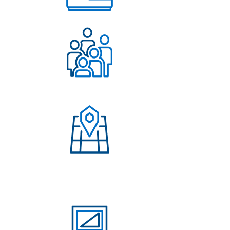
Работаем с 2004 года
Более 500 довольных
клиентов
Присутствие в странах:
Россия, Узбекистан,
Казахстан, Кыргызстан,
Армения