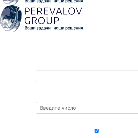
Ваш телефон:
*
Защита от автоматических сообщений. 
один?
*
Хочу получать