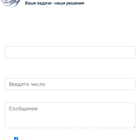
Обратная связь
Ваш телефон:
*
Защита от автоматических сообщений. Сколько
будет восемь плюс семь?
*
Ваш комментарий или вопрос: *
Конфиденциальность - Условия использования
Хочу получать актуальную информацию о