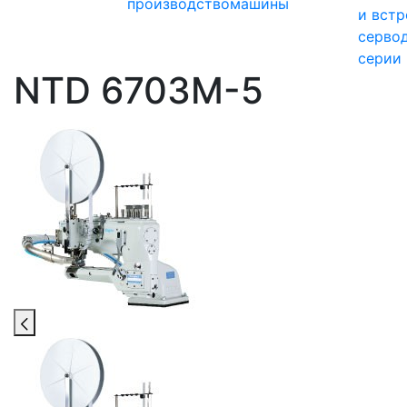
производство
машины
и вст
серво
серии
NTD 6703M-5