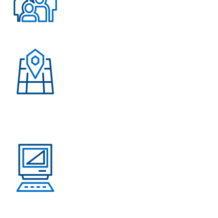
Более 500 довольных
клиентов
Присутствие в странах:
Россия, Узбекистан,
Казахстан, Кыргызстан,
Армения
Выполнено проектов: Более 100 проектов
внедрения АНРК