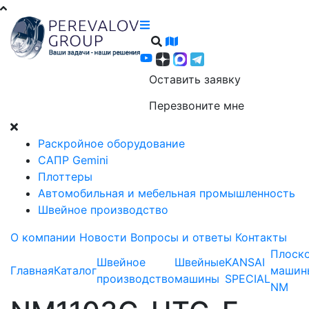
Оставить заявку
Перезвоните мне
Раскройное оборудование
САПР Gemini
Плоттеры
Автомобильная и мебельная промышленность
Швейное производство
О компании
Новости
Вопросы и ответы
Контакты
Плоск
Швейное
Швейные
KANSAI
Главная
Каталог
машин
производство
машины
SPECIAL
NM