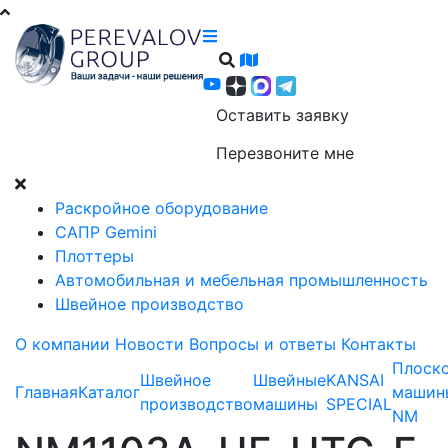
Оставить заявку
Перезвоните мне
Раскройное оборудование
САПР Gemini
Плоттеры
Автомобильная и мебельная промышленность
Швейное производство
О компании
Новости
Вопросы и ответы
Контакты
Плоск
Швейное
Швейные
KANSAI
Главная
Каталог
машин
производство
машины
SPECIAL
NM