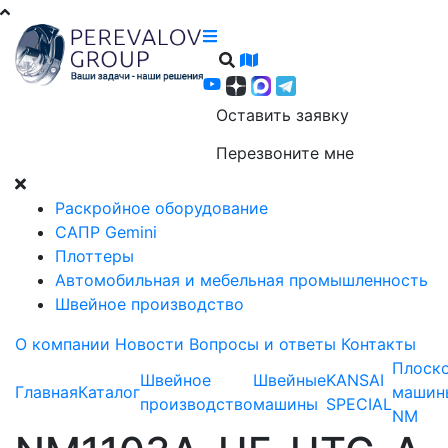
Оставить заявку
Перезвоните мне
Раскройное оборудование
САПР Gemini
Плоттеры
Автомобильная и мебельная промышленность
Швейное производство
О компании
Новости
Вопросы и ответы
Контакты
Плоск
Швейное
Швейные
KANSAI
Главная
Каталог
машин
производство
машины
SPECIAL
NM