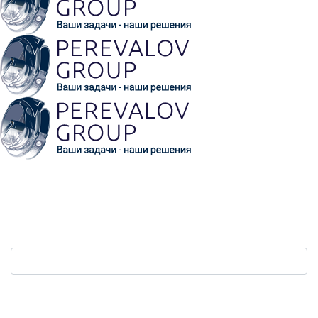
Обратная связь
Ваш телефон:
*
Защита от автоматических сообщений. Сколько
будет девять плюс три?
*