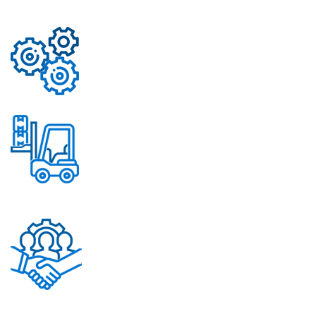
Свыше 50 моделей
приборов
Надежные механизмы
Постоянное обновление
ассортимента
Помощь в решении
любых вопросов