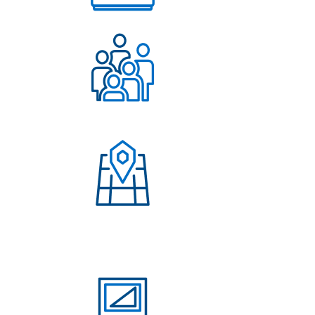
Работаем с 2004 года
Более 500 довольных
клиентов
Присутствие в странах:
Россия, Узбекистан,
Казахстан, Кыргызстан,
Армения