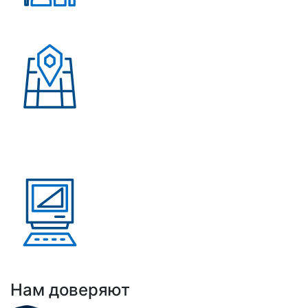
Более 500 довольных
клиентов
Присутствие в странах:
Россия, Узбекистан,
Казахстан, Кыргызстан,
Армения
Выполнено проектов: Более 100 проектов
внедрения АНРК
Нам доверяют