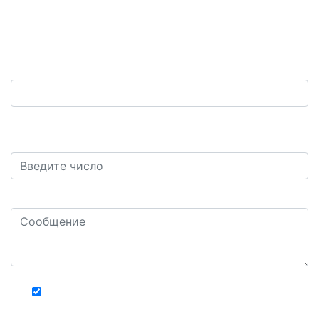
Обратная связь
Ваш телефон:
*
Защита от автоматических сообщений. Сколько
будет пять плюс два?
*
Ваш комментарий или вопрос: *
Конфиденциальность - Условия использования
Хочу получать актуальную информацию о
действующих специальных акциях и скидках