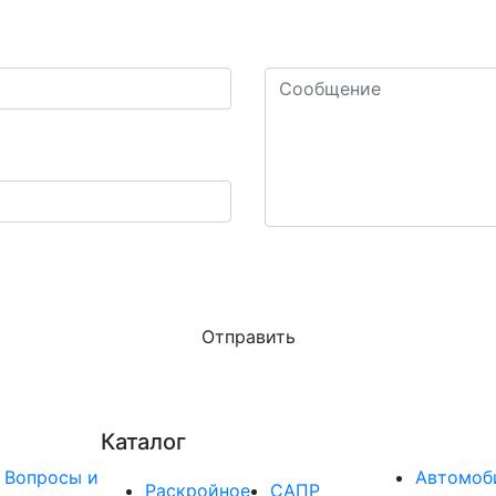
Ваш комментарий или воп
колько будет пять плюс
Конфиденциальность - Условия использования
 актуальную информацию о действующих специальных 
Каталог
Вопросы и
Автомоб
Раскройное
САПР