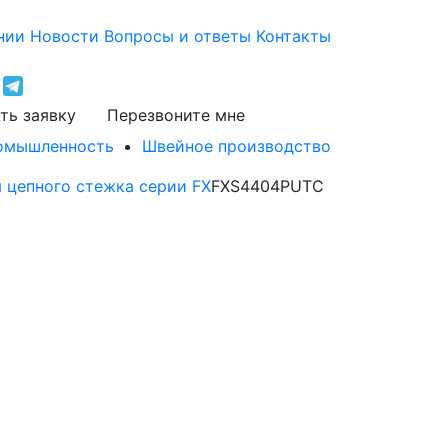
нии
Новости
Вопросы и ответы
Контакты
ть заявку
Перезвоните мне
ромышленность
Швейное производство
цепного стежка cерии FX
FXS4404PUTC