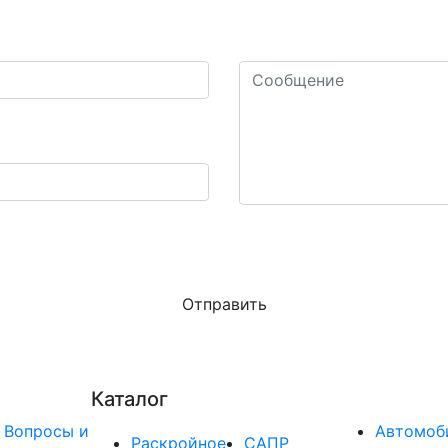
Ваш комментарий или воп
Сколько будет четыре
Конфиденциальность - Условия использования
 актуальную информацию о действующих специальных 
Каталог
Вопросы и
Автомоб
Раскройное
САПР