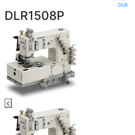
DLR
DLR1508P