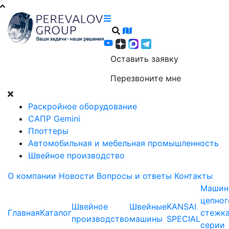
Оставить заявку
Перезвоните мне
Раскройное оборудование
САПР Gemini
Плоттеры
Автомобильная и мебельная промышленность
Швейное производство
О компании
Новости
Вопросы и ответы
Контакты
Машин
цепног
Швейное
Швейные
KANSAI
Главная
Каталог
стежк
производство
машины
SPECIAL
серии