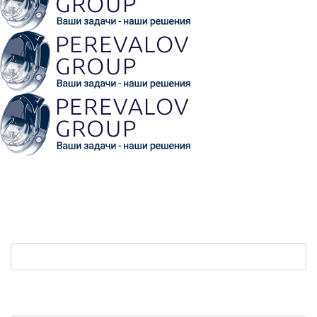
Обратная связь
Ваш телефон:
*
Защита от автоматических сообщений. Сколько
будет три плюс три?
*