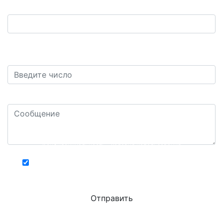
Ваш телефон:
*
Защита от автоматических сообщений. Сколько
будет семь плюс один?
*
Ваш комментарий или вопрос: *
Конфиденциальность - Условия использования
Хочу получать актуальную информацию о
действующих специальных акциях и скидках