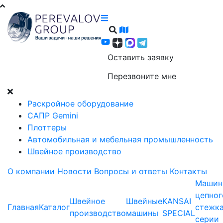
Оставить заявку
Перезвоните мне
Раскройное оборудование
САПР Gemini
Плоттеры
Автомобильная и мебельная промышленность
Швейное производство
О компании
Новости
Вопросы и ответы
Контакты
Машин
цепног
Швейное
Швейные
KANSAI
Главная
Каталог
стежк
производство
машины
SPECIAL
серии