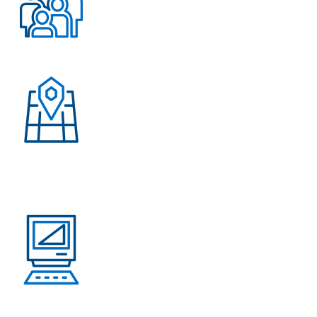
Более 500 довольных
клиентов
Присутствие в странах:
Россия, Узбекистан,
Казахстан, Кыргызстан,
Армения
Выполнено проектов: Более 100 проектов
внедрения АНРК