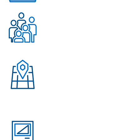
Работаем с 2004 года
Более 500 довольных
клиентов
Присутствие в странах:
Россия, Узбекистан,
Казахстан, Кыргызстан,
Армения