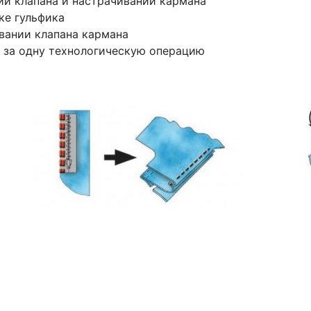
ии клапана и настрачивании кармана
ке гульфика
вании клапана кармана
 за одну технологическую операцию
Почему «Перевалов»?