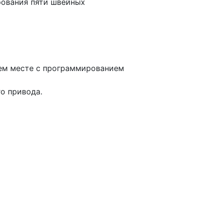
рования пяти швейных
чем месте с программированием
о привода.